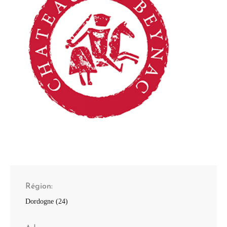
Région
Dordogne (24)