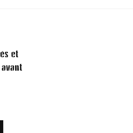
és et
 avant