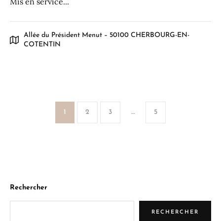
Mis en service...
Allée du Président Menut – 50100 CHERBOURG-EN-
COTENTIN
1
2
3
…
5
Rechercher
RECHERCHER